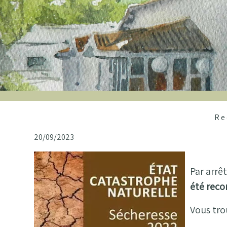
Re
20/09/2023
Par arrê
été reco
Vous tro